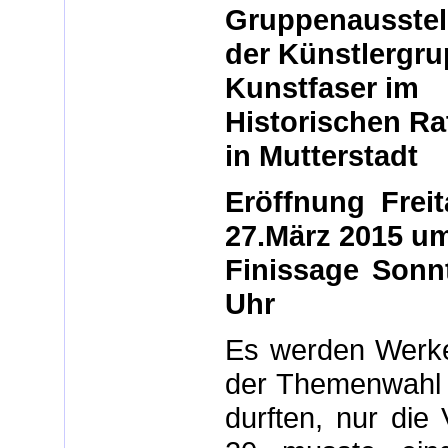
Gruppenausstel
der Künstlergr
Kunstfaser im
Historischen R
in Mutterstadt
Eröffnung Frei
27.März 2015 um
Finissage Sonn
Uhr
Es werden Werke 
der Themenwahl u
durften, nur di