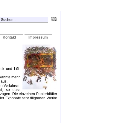
Kontakt
Impressum
ack und Löt-
ekannte mehr.
 aus.
en Verfahren,
et, so dass
rzogen. Die einzelnen Papierblätter
der Exponate sehr filigranen Werke