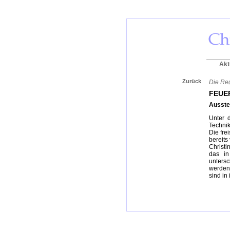
Akt
Zurück
Die Reg
FEUE
Ausste
Unter 
Technik
Die fre
bereits
Christi
das in
untersc
werden 
sind in 