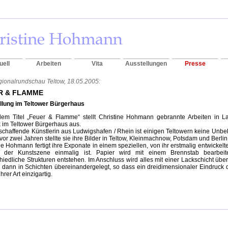
uell
Arbeiten
Vita
Ausstellungen
Presse
ionalrundschau Teltow, 18.05.2005:
R & FLAMME
llung im Teltower Bürgerhaus
dem Titel „Feuer & Flamme“ stellt Christine Hohmann gebrannte Arbeiten in L
 im Teltower Bürgerhaus aus.
ischaffende Künstlerin aus Ludwigshafen / Rhein ist einigen Teltowern keine Unb
 vor zwei Jahren stellte sie ihre Bilder in Teltow, Kleinmachnow, Potsdam und Berlin
ne Hohmann fertigt ihre Exponate in einem speziellen, von ihr erstmalig entwickelt
 der Kunstszene einmalig ist. Papier wird mit einem Brennstab bearbeit
hiedliche Strukturen entstehen. Im Anschluss wird alles mit einer Lackschicht übe
dann in Schichten übereinandergelegt, so dass ein dreidimensionaler Eindruck 
ihrer Art einzigartig.