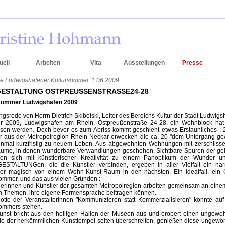
uell
Arbeiten
Vita
Ausstellungen
Presse
e Ludwigshafener Kultursommer, 1.06.2009:
ESTALTUNG OSTPREUSSENSTRASSE24-28
sommer Ludwigshafen 2009
ngsrede von Herrn Dietrich Skibelski, Leiter des Bereichs Kultur der Stadt Ludwigs
 2009, Ludwigshafen am Rhein, Ostpreußenstraße 24-28, ein Wohnblock hat 
ssen werden. Doch bevor es zum Abriss kommt geschieht etwas Erstaunliches : 
er aus der Metropolregion Rhein-Neckar erwecken die ca. 20 "dem Untergang 
inmal kurzfristig zu neuem Leben. Aus abgewohnten Wohnungen mit zerschliss
äume, in denen wunderbare Verwandlungen geschehen. Sichtbare Spuren der ge
den sich mit künstlerischer Kreativität zu einem Panoptikum der Wunder u
STALTUNGen, die die Künstler verbinden, ergeben in aller Vielfalt ein ha
er magisch von einem Wohn-Kunst-Raum in den nächsten. Ein Idealfall, ein G
ommer, und das aus vielen Gründen :
lerinnen und Künstler der gesamten Metropolregion arbeiten gemeinsam an einem
n Themen, ihre eigene Formensprache beitragen können.
otto der Veranstalterinnen "Kommunizieren statt Kommerzialisieren" könnte a
sommers stehen.
Kunst bricht aus den heiligen Hallen der Museen aus und erobert einen ungewoh
le der herkömmlichen Kunsttempel selten überschreiten, genießen diese ungewöh