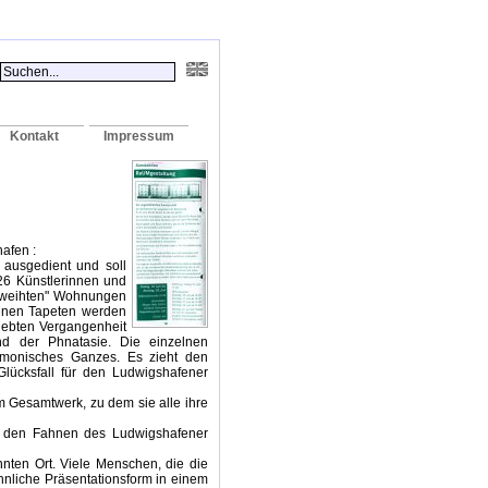
Kontakt
Impressum
hafen :
ausgedient und soll
26 Künstlerinnen und
geweihten" Wohnungen
enen Tapeten werden
lebten Vergangenheit
nd der Phnatasie. Die einzelnen
rmonisches Ganzes. Es zieht den
lücksfall für den Ludwigshafener
 Gesamtwerk, zu dem sie alle ihre
uf den Fahnen des Ludwigshafener
nten Ort. Viele Menschen, die die
nliche Präsentationsform in einem