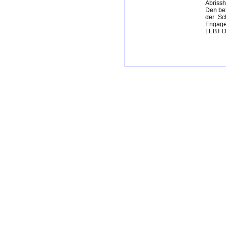
Abrissh
Den bet
der Sc
Engage
LEBT 