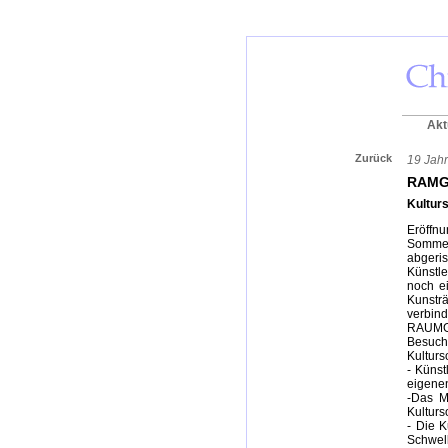
Akt
Zurück
19 Jahr
RAMG
Kultur
Eröffnu
Sommer
abgeri
Künstl
noch e
Kunstr
verbin
RAUMGE
Besuch
Kulturs
- Künst
eigene
-Das M
Kultur
- Die 
Schwel