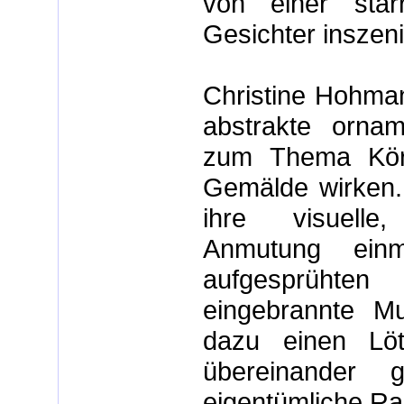
von einer star
Gesichter inszeni
Christine Hohman
abstrakte ornam
zum Thema Körpe
Gemälde wirken.
ihre visuelle,
Anmutung einm
aufgesprühte
eingebrannte Mu
dazu einen Löt
übereinander 
eigentümliche Ra