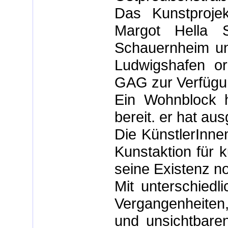
Das Kunstproj
Margot Hella S
Schauernheim un
Ludwigshafen or
GAG zur Verfügu
Ein Wohnblock h
bereit. er hat aus
Die KünstlerInn
Kunstaktion für 
seine Existenz n
Mit unterschiedl
Vergangenheiten,
und unsichtbar