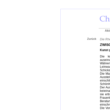
Akt
Zurück
Die Rhe
ZWIS
Kunst 
Die k
auseina
Während
Leinwa
Schicks
Die Mal
Ausste
einsch
Schönhe
Der Aus
beieina
sie ert
Frauen
Beratun
einschr
Die Vor