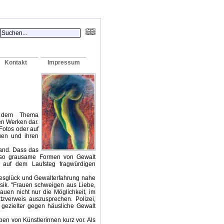
Kontakt
Impressum
t dem Thema
en Werken dar.
Fotos oder auf
uen und ihren
land. Dass das
enso grausame Formen von Gewalt
re auf dem Laufsteg fragwürdigen
ebesglück und Gewalterfahrung nahe
nsik. "Frauen schweigen aus Liebe,
auen nicht nur die Möglichkeit, im
zverweis auszusprechen. Polizei,
 gezielter gegen häusliche Gewalt
pen von Künstlerinnen kurz vor. Als