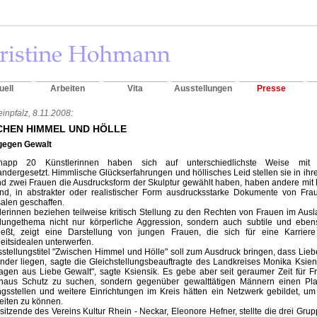
uell
Arbeiten
Vita
Ausstellungen
Presse
inpfalz, 8.11.2008:
CHEN HIMMEL UND HÖLLE
gegen Gewalt
napp 20 Künstlerinnen haben sich auf unterschiedlichste Weise mi
ndergesetzt. Himmlische Glückserfahrungen und höllisches Leid stellen sie in ihr
 zwei Frauen die Ausdrucksform der Skulptur gewählt haben, haben andere mit 
nd, in abstrakter oder realistischer Form ausdrucksstarke Dokumente von Fra
alen geschaffen.
erinnen beziehen teilweise kritisch Stellung zu den Rechten von Frauen im Aus
llungethema nicht nur körperliche Aggression, sondern auch subtile und eb
ließt, zeigt eine Darstellung von jungen Frauen, die sich für eine Karrie
itsidealen unterwerfen.
stellungstitel "Zwischen Himmel und Hölle" soll zum Ausdruck bringen, dass Li
nder liegen, sagte die Gleichstellungsbeauftragte des Landkreises Monika Ksie
ragen aus Liebe Gewalt", sagte Ksiensik. Es gebe aber seit geraumer Zeit für Fr
haus Schutz zu suchen, sondern gegenüber gewalttätigen Männern einen Plat
gsstellen und weitere Einrichtungen im Kreis hätten ein Netzwerk gebildet, um
eiten zu können.
sitzende des Vereins Kultur Rhein - Neckar, Eleonore Hefner, stellte die drei Grup