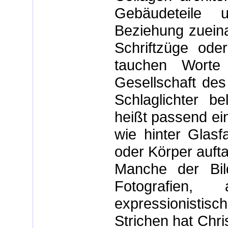
Gebäudeteile 
Beziehung zuein
Schriftzüge ode
tauchen Worte
Gesellschaft de
Schlaglichter b
heißt passend ein
wie hinter Glas
oder Körper auft
Manche der Bil
Fotografien
expressionistisc
Strichen hat Chr