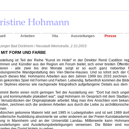
uell
Arbeiten
Vita
Ausstellungen
Presse
zeiger Bad Dürkheim / Neustadt Weinstraße, 2.10.2003:
L MIT FORM UND FARBE
stellung ist Teil der Reihe "Kunst im Hotel" in der Direktor René Castillon re
rinnen und Künstler aus der Region ein Forum bietet, sich einer breiten Öffentli
tieren - alle zwei bis drei Monate sorgt er so auch ganz nebenbei f
slungsreiche Wandgestaltung des Vier-Sterne-Hauses. Und so lohnt sich der 
 auch dieses Mal: Hohmanns Arbeiten aus den Jahren 1999 bis 2033 zeichnen 
in gekonntes Spiel mit Formen und Farben. Lebendig, farbenfroh kommen die Bilde
en Skylines ebenso wie nachgerade fotografisch aufgefangene Details aus dem
immt Berlin einen nicht geringen Teil der Ausstellung ein: "Dort hat mich ungeh
g und kommunikativ plakatiert war", sagt Hohmann im Gespräch mit dem Stadtanz
it Versatzstücken der Originalplakate arbeitet. Mag man ihre Ansichten vom b
finden, zeichnen sich die anderen Arbeiten aus durch die Liebe zu architktonisch
enen.
München geborene Malerin lebt seit 1985 in Ludwigshafen und ist seit 1989 dort a
nstlerische Ausbildung absolvierte sie unter anderem an der Freien Kunstakademie
tung in Mannheim und an der Universität Landau. Mittlerweile kann Hohmann
ausstellungen und Ausstellungsbeteiligungen verweisen. Die Bilder sind
zeiten des Dorint Hotels zu sehen.