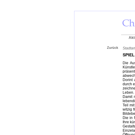
Akt
Zurück
Stadtan
SPIE
Die Aus
Künstle
präsen
abwech
Dorint
durch e
zeichn
Leben.
Damit n
lebendi
Teil m
witzig 
Bildeb
Die in 
Ihre kü
Gestal
Einzel
Öffnung