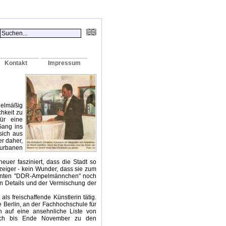
Kontakt
Impressum
gelmäßig
chkeit zu
ür eine
Gang ins
sich aus
r daher,
 urbanen
euer fasziniert, dass die Stadt so
eiger - kein Wunder, dass sie zum
ekannten "DDR-Ampelmännchen" noch
en Details und der Vermischung der
ls freischaffende Künstlerin tätig.
 Berlin, an der Fachhochschule für
 auf eine ansehnliche Liste von
 noch bis Ende November zu den