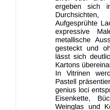
ergeben sich in
Durchsichten,
Aufgesprühte Lac
expressive Mal
metallische Auss
gesteckt und o
lässt sich deutl
Kartons übereina
In Vitrinen we
Pastell präsentie
genius loci entsp
Eisenkette, Bü
Weinglas und Ke