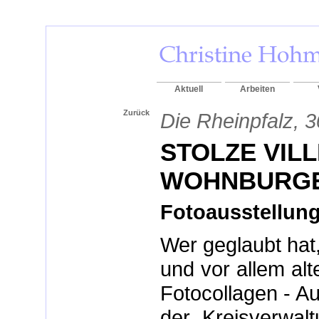
Aktuell
Arbeiten
Zurück
Die Rheinpfalz, 3
STOLZE VIL
WOHNBURG
Fotoausstellun
Wer geglaubt hat
und vor allem al
Fotocollagen - A
der Kreisverwal