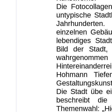
Die Fotocollage
untypische Stad
Jahrhunderte
einzelnen Gebäu
lebendiges Stad
Bild der Stadt,
wahrgenom
Hintereinanderr
Hohmann Tiefenw
Gestaltungskunst
Die Stadt übe ei
beschreibt die
Themenwahl: „Hie