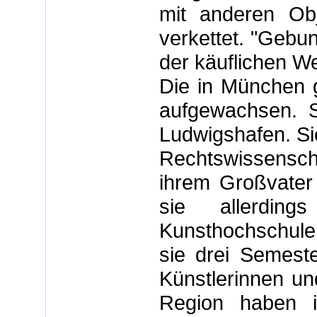
mit anderen Obj
verkettet. "Gebun
der käuflichen W
Die in München g
aufgewachsen. Se
Ludwigshafen. Si
Rechtswissensc
ihrem Großvater 
sie allerdin
Kunsthochschule
sie drei Semest
Künstlerinnen un
Region haben i