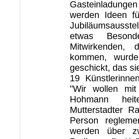
Gasteinladungen
werden Ideen fü
Jubiläumsausste
etwas Besond
Mitwirkenden, 
kommen, wurde 
geschickt, das si
19 Künstlerinne
"Wir wollen mit 
Hohmann heit
Mutterstadter R
Person reglemen
werden über zw