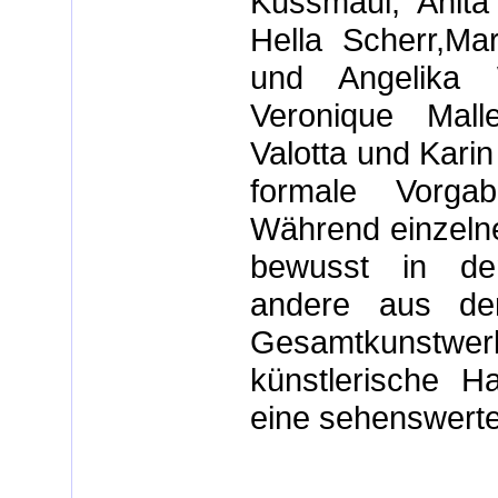
Kussmaul, Anita 
Hella Scherr,Ma
und Angelika 
Veronique Mall
Valotta und Karin
formale Vorgab
Während einzelne
bewusst in den 
andere aus den
Gesamtkunstwerk.
künstlerische Ha
eine sehenswerte 