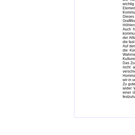
wichti
Elemen
Kommuni
Dieses 
Graffi
Höhlen
Auch h
kommun
der All
die fas
Auf dem
die Kün
Wahrne
Kulture
Das Zur
nicht 
versch
Hommage
wir in 
Zu gute
wider: 
einer 
festzuh