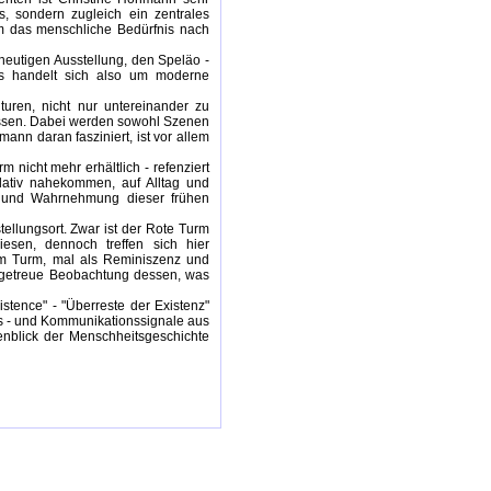
s, sondern zugleich ein zentrales
um das menschliche Bedürfnis nach
heutigen Ausstellung, den Speläo -
, es handelt sich also um moderne
uren, nicht nur untereinander zu
assen. Dabei werden sowohl Szenen
ann daran fasziniert, ist vor allem
m nicht mehr erhältlich - refenziert
elativ nahekommen, auf Alltag und
n und Wahrnehmung dieser frühen
tellungsort. Zwar ist der Rote Turm
iesen, dennoch treffen sich hier
eim Turm, mal als Reminiszenz und
ilgetreue Beobachtung dessen, was
xistence" - "Überreste der Existenz"
es - und Kommunikationssignale aus
enblick der Menschheitsgeschichte