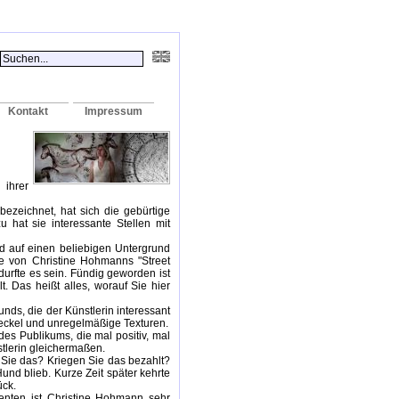
Kontakt
Impressum
 ihrer
 bezeichnet, hat sich die gebürtige
hat sie interessante Stellen mit
ird auf einen beliebigen Untergrund
le von Christine Hohmanns "Street
 durfte es sein. Fündig geworden ist
t. Das heißt alles, worauf Sie hier
nds, die der Künstlerin interessant
eckel und unregelmäßige Texturen.
es Publikums, die mal positiv, mal
tlerin gleichermaßen.
 Sie das? Kriegen Sie das bezahlt?
und blieb. Kurze Zeit später kehrte
ück.
enten ist Christine Hohmann sehr