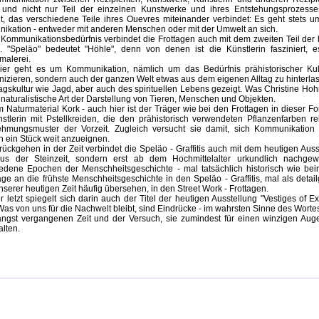
g und nicht nur Teil der einzelnen Kunstwerke und ihres Entstehungsprozesse
t, das verschiedene Teile ihres Ouevres miteinander verbindet: Es geht stets 
kation - entweder mit anderen Menschen oder mit der Umwelt an sich.
Kommunikationsbedürfnis verbindet die Frottagen auch mit dem zweiten Teil der 
tis. "Speläo" bedeutet "Höhle", denn von denen ist die Künstlerin fasziniert
malerei.
ier geht es um Kommunikation, nämlich um das Bedürfnis prähistorischer Kult
izieren, sondern auch der ganzen Welt etwas aus dem eigenen Alltag zu hinterl
tagskultur wie Jagd, aber auch des spirituellen Lebens gezeigt. Was Christine Hohm
t naturalistische Art der Darstellung von Tieren, Menschen und Objekten.
 Naturmaterial Kork - auch hier ist der Träger wie bei den Frottagen in dieser For
stlerin mit Pstellkreiden, die den prähistorisch verwendeten Pflanzenfarben r
hmungsmuster der Vorzeit. Zugleich versucht sie damit, sich Kommunikatio
n ein Stück weit anzueignen.
ückgehen in der Zeit verbindet die Speläo - Graffitis auch mit dem heutigen Auss
aus der Steinzeit, sondern erst ab dem Hochmittelalter urkundlich nachgew
iedene Epochen der Menschheitsgeschichte - mal tatsächlich historisch wie b
 an die frühste Menschheitsgeschichte in den Speläo - Graffitis, mal als deta
unserer heutigen Zeit häufig übersehen, in den Street Work - Frottagen.
r letzt spiegelt sich darin auch der Titel der heutigen Ausstellung "Vestiges of E
Was von uns für die Nachwelt bleibt, sind Eindrücke - im wahrsten Sinne des Wort
längst vergangenen Zeit und der Versuch, sie zumindest für einen winzigen Aug
alten.