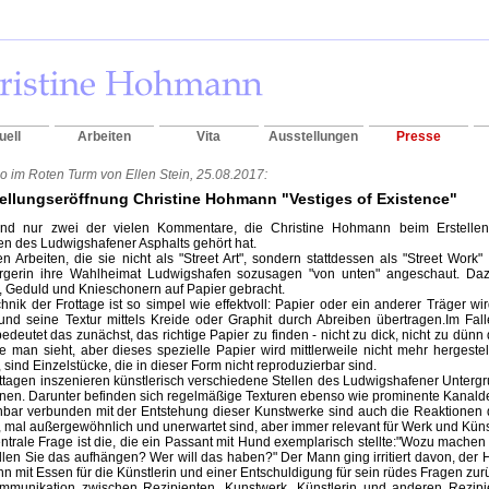
uell
Arbeiten
Vita
Ausstellungen
Presse
o im Roten Turm von Ellen Stein, 25.08.2017:
ellungseröffnung Christine Hohmann "Vestiges of Existence"
ind nur zwei der vielen Kommentare, die Christine Hohmann beim Erstellen
en des Ludwigshafener Asphalts gehört hat.
en Arbeiten, die sie nicht als "Street Art", sondern stattdessen als "Street Work"
gerin ihre Wahlheimat Ludwigshafen sozusagen "von unten" angeschaut. Dazu 
, Geduld und Knieschonern auf Papier gebracht.
hnik der Frottage ist so simpel wie effektvoll: Papier oder ein anderer Träger w
und seine Textur mittels Kreide oder Graphit durch Abreiben übertragen.Im Fal
edeutet das zunächst, das richtige Papier zu finden - nicht zu dick, nicht zu dünn
ie man sieht, aber dieses spezielle Papier wird mittlerweile nicht mehr hergestell
, sind Einzelstücke, die in dieser Form nicht reproduzierbar sind.
ttagen inszenieren künstlerisch verschiedene Stellen des Ludwigshafener Untergru
nen. Darunter befinden sich regelmäßige Texturen ebenso wie prominente Kanald
bar verbunden mit der Entstehung dieser Kunstwerke sind auch die Reaktionen d
, mal außergewöhnlich und unerwartet sind, aber immer relevant für Werk und Küns
ntrale Frage ist die, die ein Passant mit Hund exemplarisch stellte:"Wozu machen
len Sie das aufhängen? Wer will das haben?" Der Mann ging irritiert davon, der H
n mit Essen für die Künstlerin und einer Entschuldigung für sein rüdes Fragen zur
mmunikation zwischen Rezipienten, Kunstwerk, Künstlerin und anderen Rezipi