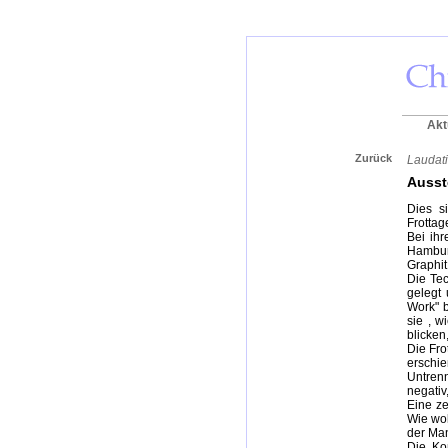
Akt
Zurück
Laudati
Ausst
Dies s
Frottag
Bei ihr
Hambur
Graphit
Die Tec
gelegt 
Work" b
sie , w
blicken
Die Fro
erschie
Untrenn
negativ
Eine ze
Wie wol
der Man
Die Ko