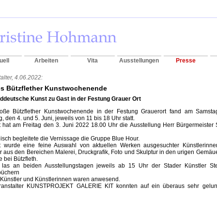
uell
Arbeiten
Vita
Ausstellungen
Presse
alter, 4.06.2022:
s Bützflether Kunstwochenende
rddeutsche Kunst zu Gast in der Festung Grauer Ort
oße Bützflether Kunstwochenende in der Festung Grauerort fand am Samst
, den 4. und 5. Juni, jeweils von 11 bis 18 Uhr statt.
t hat am Freitag den 3. Juni 2022 18.00 Uhr die Ausstellung Herr Bürgermeister
isch begleitete die Vernissage die Gruppe Blue Hour.
t wurde eine feine Auswahl von aktuellen Werken ausgesuchter Künstlerinn
r aus den Bereichen Malerei, Druckgrafik, Foto und Skulptur in den urigen Gemäue
e bei Bützfleth.
las an beiden Ausstellungstagen jeweils ab 15 Uhr der Stader Künstler S
büchern
 Künstler und Künstlerinnen waren anwesend.
ranstalter KUNSTPROJEKT GALERIE KIT konnten auf ein überaus sehr gelun