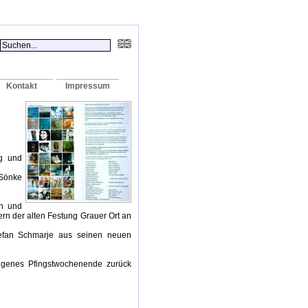
Kontakt
Impressum
ag und
 Sönke
en und
rn der alten Festung Grauer Ort an
tefan Schmarje aus seinen neuen
genes Pfingstwochenende zurück