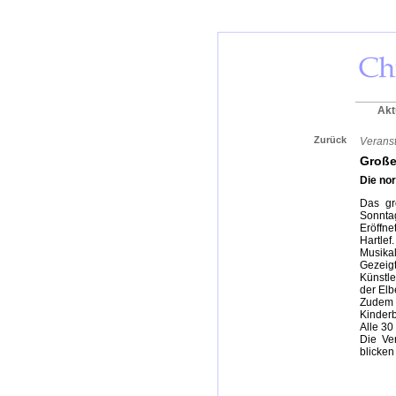
Akt
Zurück
Veranst
Große
Die no
Das gr
Sonntag
Eröffne
Hartlef.
Musikal
Gezeig
Künstle
der Elb
Zudem 
Kinder
Alle 30
Die Ve
blicken