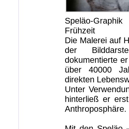
Speläo-Graphik 
Frühzeit
Die Malerei auf 
der Bilddars
dokumentierte er
über 40000 Jah
direkten Lebens
Unter Verwendun
hinterließ er er
Anthroposphäre.
Mit den Speläo 